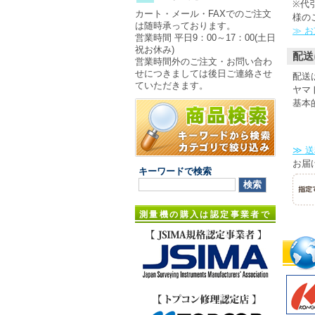
※代
カート・メール・FAXでのご注文
様の
は随時承っております。
≫ 
営業時間 平日9：00～17：00(土日
祝お休み)
配送
営業時間外のご注文・お問い合わ
せにつきましては後日ご連絡させ
配送
ていただきます。
ヤマ
基本
≫ 
お届
キーワードで検索
測量機の購入は認定事業者で