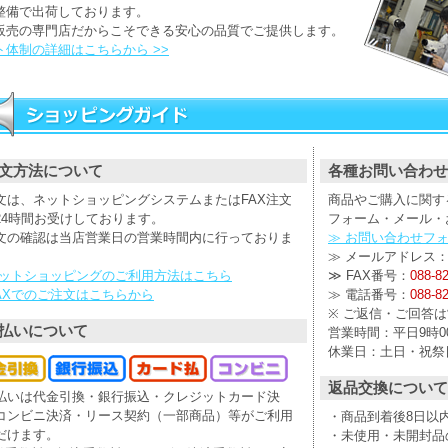
整備で出荷しております。
販売の専門店だからこそできる安心の品質でご提供します。
ト体制の詳細はこちらから >>
文方法について
各種お問い合わせ
文は、ネットショッピングシステムまたはFAX注文
商品やご購入に関す
24時間お受けしております。
フォーム・メール・
文の確認は当店営業日の営業時間内に行っておりま
≫ お問い合わせフ
≫ メールアドレス
ネットショッピングのご利用方法はこちら
≫ FAX番号：
088-8
FAXでのご注文はこちらから
≫ 電話番号：
088-8
※ ご返信・ご回答
払いについて
営業時間：平日9時00
休業日：土日・祝祭
返品交換について
払いは代金引換・銀行振込・クレジットカード決
コンビニ決済・リース契約（一部商品）等がご利用
・商品到着後8日以
だけます。
・未使用・未開封品