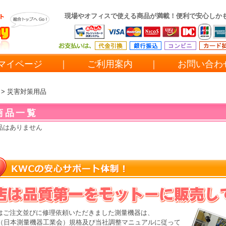
現場やオフィスで使える商品が満載！便利で安心しか
マイページ
｜
ご利用案内
｜
お問い合
> 災害対策用品
商品一覧
品はありません
はご注文並びに修理依頼いただきました測量機器は、
MA（日本測量機器工業会）規格及び当社調整マニュアルに従って