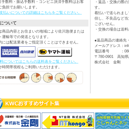
引手数料・振込手数料・コンビニ決済手数料はお客
・返品・交換の際の
ご負担でお願いします。
す。
お支払いについての詳細はこちらをご覧ください。
着払いで送られまし
但し、不良品など当
について
ございせん。
・交換の場合は送料
は商品内容とお住まいの地域により佐川急便または
ト運輸等での発送となります。
●返品商品の連絡先
的には配送業者をご指定頂くことはできません。
メールアドレス：info@
電話番号 ：088-8
〒780-0901 高知県
送料についてはこちらの送料表をご覧ください。
株式会社 金剛
け時間帯視程もご利用いただけます。