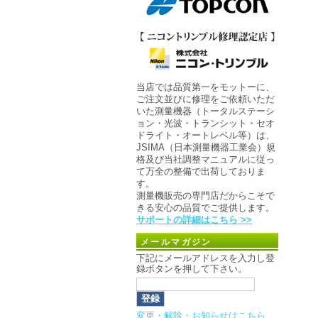
当店では品質第一をモットーに、
ご注文並びに修理をご依頼いただ
いた測量機器（トータルステーシ
ョン・光波・トランシット・セオ
ドライト・オートレベル等）は、
JSIMA（日本測量機器工業会）規
格及び当社調整マニュアルに従っ
て万全の整備で出荷しておりま
す。
測量機販売の専門店だからこそで
きる安心の品質でご提供します。
サポートの詳細はこちら >>
メールマガジン
下記にメールアドレスを入力し登
録ボタンを押して下さい。
変更・解除・お知らせはこちら