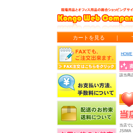
カートを見る
｜
HOME
該当商
当店で
JSI