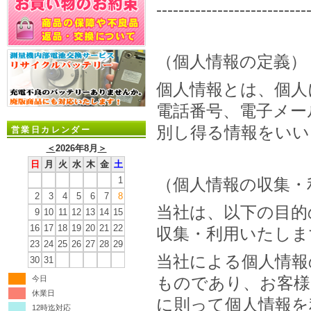
---------------------------
（個人情報の定義）
個人情報とは、個人
電話番号、電子メー
別し得る情報をいい
営業日カレンダー
＜
2026年8月
＞
日
月
火
水
木
金
土
1
（個人情報の収集・
2
3
4
5
6
7
8
当社は、以下の目的
9
10
11
12
13
14
15
16
17
18
19
20
21
22
収集・利用いたしま
23
24
25
26
27
28
29
当社による個人情報
30
31
ものであり、お客様
今日
休業日
に則って個人情報を
12時迄対応