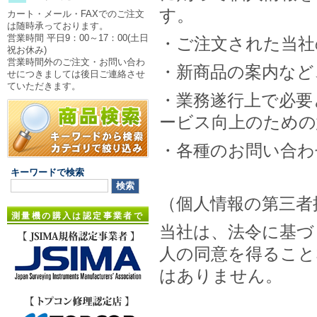
す。
カート・メール・FAXでのご注文
は随時承っております。
営業時間 平日9：00～17：00(土日
・ご注文された当社
祝お休み)
営業時間外のご注文・お問い合わ
・新商品の案内など
せにつきましては後日ご連絡させ
ていただきます。
・業務遂行上で必要
ービス向上のための
・各種のお問い合わ
キーワードで検索
（個人情報の第三者
測量機の購入は認定事業者で
当社は、法令に基づ
人の同意を得ること
はありません。