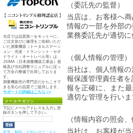
（委託先の監督）
当店は、お客様へ商
情報の一部を外部の
業務委託先が適切に
当店では品質第一をモットーに、
ご注文並びに修理をご依頼いただ
いた測量機器（トータルステーシ
ョン・光波・トランシット・セオ
（個人情報の管理）
ドライト・オートレベル等）は、
JSIMA（日本測量機器工業会）規
格及び当社調整マニュアルに従っ
当社は、個人情報の
て万全の整備で出荷しておりま
す。
報保護管理責任者を
測量機販売の専門店だからこそで
報を正確に、また最
きる安心の品質でご提供します。
サポートの詳細はこちら >>
適切な管理を行いま
メールマガジン
下記にメールアドレスを入力し登
録ボタンを押して下さい。
（情報内容の照会、
当社は、お客様が当
変更・解除・お知らせはこちら