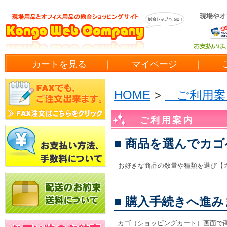
現場やオ
カートを見る
｜
マイページ
｜
ご
HOME
>
ご利用
ご利用案内
■ 商品を選んでカ
お好きな商品の数量や種類を選び【
■ 購入手続きへ進
カゴ（ショッピングカート）画面で