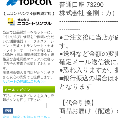
普通口座 73290
株式会社 金剛：カ
---------------------------
----------
当店では品質第一をモットーに、
●ご注文後に当店が
ご注文並びに修理をご依頼いただ
いた測量機器（トータルステーシ
す。
ョン・光波・トランシット・セオ
ドライト・オートレベル等）は、
●送料など金額の変
JSIMA（日本測量機器工業会）規
格及び当社調整マニュアルに従っ
確定メール送信後に
て万全の整備で出荷しておりま
す。
●恐れ入りますが、
測量機販売の専門店だからこそで
■銀行振込の場合は
きる安心の品質でご提供します。
サポートの詳細はこちら >>
となります。
メールマガジン
下記にメールアドレスを入力し登
録ボタンを押して下さい。
【代金引換】
商品お届け（配送）
変更・解除・お知らせはこちら