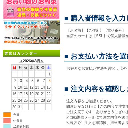
■ 購入者情報を入
【お名前】【ご住所】【電話番号】
当店のカートは【SSL】で個人情報
営業日カレンダー
■ お支払い方法を
＜
2026年8月
＞
日
月
火
水
木
金
土
お好きなお支払い方法を選択し【次
1
2
3
4
5
6
7
8
■ 注文内容を確認
9
10
11
12
13
14
15
16
17
18
19
20
21
22
23
24
25
26
27
28
29
注文内容をご確認ください。
間違いがなければ【この内容で注文
30
31
ご注文完了です！ありがとうござい
今日
※自動返信メールにて注文内容を送
休業日
※当店でご注文を確認後、担当者よ
12時迄対応