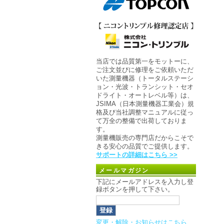
当店では品質第一をモットーに、
ご注文並びに修理をご依頼いただ
いた測量機器（トータルステーシ
ョン・光波・トランシット・セオ
ドライト・オートレベル等）は、
JSIMA（日本測量機器工業会）規
格及び当社調整マニュアルに従っ
て万全の整備で出荷しておりま
す。
測量機販売の専門店だからこそで
きる安心の品質でご提供します。
サポートの詳細はこちら >>
メールマガジン
下記にメールアドレスを入力し登
録ボタンを押して下さい。
変更・解除・お知らせはこちら