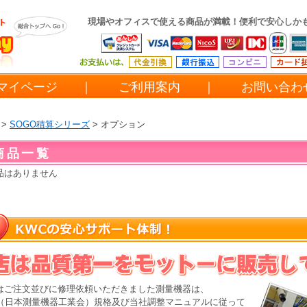
現場やオフィスで使える商品が満載！便利で安心しか
マイページ
｜
ご利用案内
｜
お問い合
>
SOGO積算シリーズ
> オプション
商品一覧
品はありません
はご注文並びに修理依頼いただきました測量機器は、
MA（日本測量機器工業会）規格及び当社調整マニュアルに従って