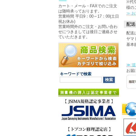
※代
カート・メール・FAXでのご注文
様の
は随時承っております。
≫ 
営業時間 平日9：00～17：00(土日
祝お休み)
配送
営業時間外のご注文・お問い合わ
せにつきましては後日ご連絡させ
配送
ていただきます。
ヤマ
基本
≫ 
お届
キーワードで検索
測量機の購入は認定事業者で