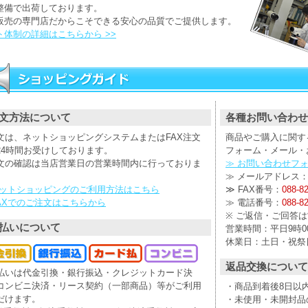
整備で出荷しております。
販売の専門店だからこそできる安心の品質でご提供します。
ト体制の詳細はこちらから >>
文方法について
各種お問い合わせ
文は、ネットショッピングシステムまたはFAX注文
商品やご購入に関す
24時間お受けしております。
フォーム・メール・
文の確認は当店営業日の営業時間内に行っておりま
≫ お問い合わせフ
≫ メールアドレス
ネットショッピングのご利用方法はこちら
≫ FAX番号：
088-8
FAXでのご注文はこちらから
≫ 電話番号：
088-8
※ ご返信・ご回答
払いについて
営業時間：平日9時00
休業日：土日・祝祭
返品交換について
払いは代金引換・銀行振込・クレジットカード決
コンビニ決済・リース契約（一部商品）等がご利用
・商品到着後8日以
だけます。
・未使用・未開封品