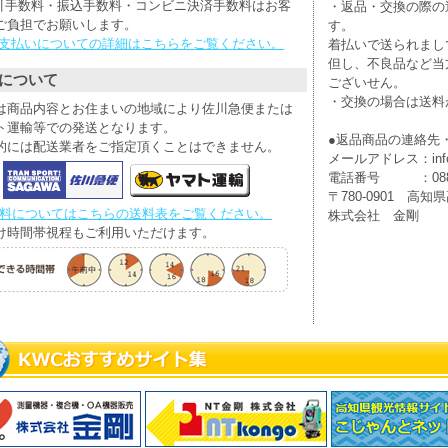
引手数料・振込手数料・コンビニ決済手数料はお客
・返品・交換の際の
ご負担でお願いします。
す。
お支払いについての詳細はこちらをご覧ください。
着払いで送られまし
但し、不良品など当
について
ございせん。
・交換の場合は送料
は商品内容とお住まいの地域により佐川急便または
ト運輸等での発送となります。
●返品商品の連絡先
的には配送業者をご指定頂くことはできません。
メールアドレス：info@
電話番号 ：088-8
〒780-0901 高知県
送料についてはこちらの送料表をご覧ください。
株式会社 金剛
け時間帯視程もご利用いただけます。