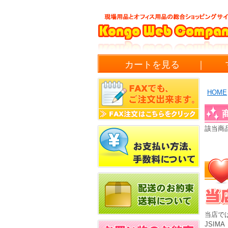
カートを見る
｜
HOME
該当商
当店で
JSI