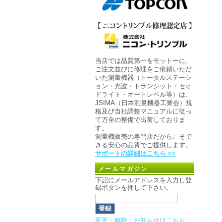
当店では品質第一をモットーに、
ご注文並びに修理をご依頼いただ
いた測量機器（トータルステーシ
ョン・光波・トランシット・セオ
ドライト・オートレベル等）は、
JSIMA（日本測量機器工業会）規
格及び当社調整マニュアルに従っ
て万全の整備で出荷しておりま
す。
測量機販売の専門店だからこそで
きる安心の品質でご提供します。
サポートの詳細はこちら >>
メールマガジン
下記にメールアドレスを入力し登
録ボタンを押して下さい。
変更・解除・お知らせはこちら