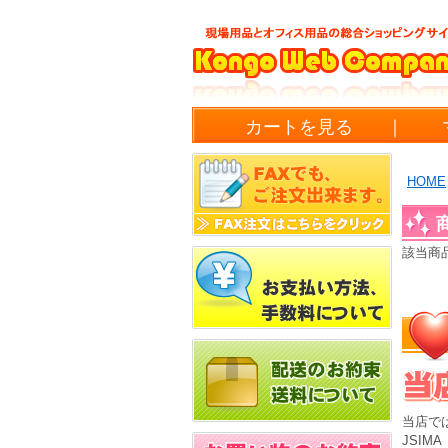
カートを見る
｜
HOME
該当商
当店で
JSI