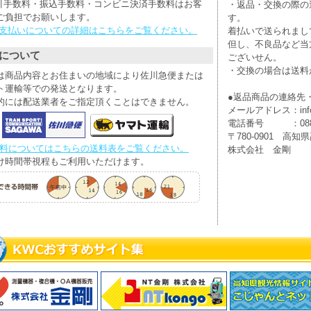
引手数料・振込手数料・コンビニ決済手数料はお客
・返品・交換の際の
ご負担でお願いします。
す。
お支払いについての詳細はこちらをご覧ください。
着払いで送られまし
但し、不良品など当
について
ございせん。
・交換の場合は送料
は商品内容とお住まいの地域により佐川急便または
ト運輸等での発送となります。
●返品商品の連絡先
的には配送業者をご指定頂くことはできません。
メールアドレス：info@
電話番号 ：088-8
〒780-0901 高知県
送料についてはこちらの送料表をご覧ください。
株式会社 金剛
け時間帯視程もご利用いただけます。