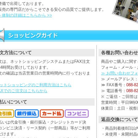
整備で出荷しております。
販売の専門店だからこそできる安心の品質でご提供します。
ト体制の詳細はこちらから >>
文方法について
各種お問い合わせ
文は、ネットショッピングシステムまたはFAX注文
商品やご購入に関す
24時間お受けしております。
フォーム・メール・
文の確認は当店営業日の営業時間内に行っておりま
≫ お問い合わせフ
≫ メールアドレス
ネットショッピングのご利用方法はこちら
≫ FAX番号：
088-8
FAXでのご注文はこちらから
≫ 電話番号：
088-8
※ ご返信・ご回答
払いについて
営業時間：平日9時00
休業日：土日・祝祭
返品交換について
払いは代金引換・銀行振込・クレジットカード決
コンビニ決済・リース契約（一部商品）等がご利用
・商品到着後8日以
だけます。
・未使用・未開封品