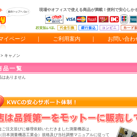
現場やオフィスで使える商品が満載！便利で安心しか
マイページ
｜
ご利用案内
｜
お問い合
> キャノン
商品一覧
品はありません
はご注文並びに修理依頼いただきました測量機器は、
MA（日本測量機器工業会）規格及び当社調整マニュアルに従って