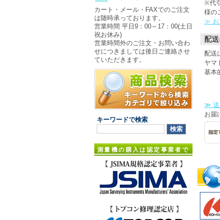
※代
カート・メール・FAXでのご注文
様の
は随時承っております。
≫ 
営業時間 平日9：00～17：00(土日
祝お休み)
配送
営業時間外のご注文・お問い合わ
せにつきましては後日ご連絡させ
配送
ていただきます。
ヤマ
基本
≫ 
お届
キーワードで検索
測量機の購入は認定事業者で